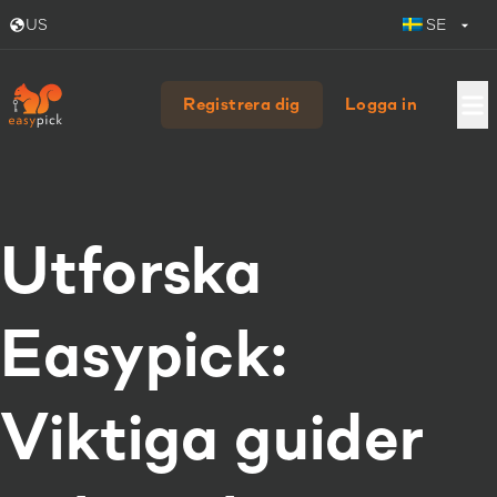
US
SE
Registrera dig
Logga in
Utforska
Easypick:
Viktiga guider