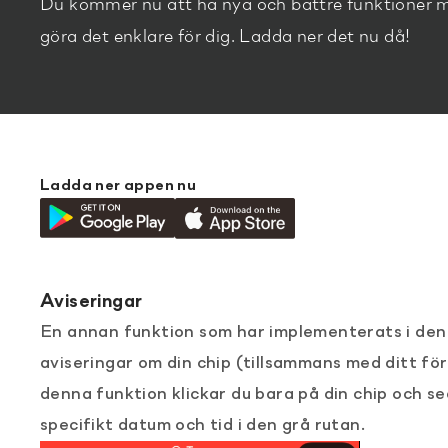
Du kommer nu att ha nya och bättre funktioner m
göra det enklare för dig. Ladda ner det nu då!
Ladda ner appen nu
Aviseringar
En annan funktion som har implementerats i den 
aviseringar om din chip (tillsammans med ditt fö
denna funktion klickar du bara på din chip och se
specifikt datum och tid i den grå rutan.