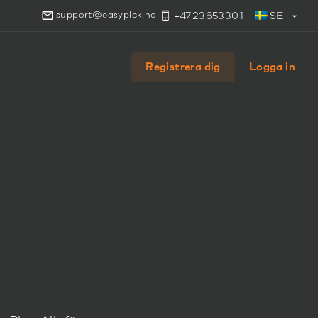
support@easypick.no
+4723653301
SE
Registrera dig
Logga in