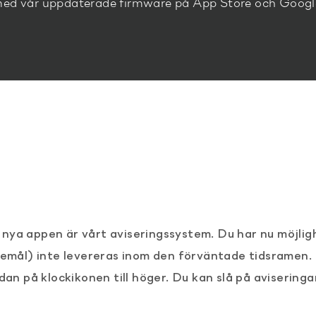
ed vår uppdaterade firmware på App Store och Google P
nya appen är vårt aviseringssystem. Du har nu möjlig
remål) inte levereras inom den förväntade tidsramen. 
dan på klockikonen till höger. Du kan slå på aviseringa