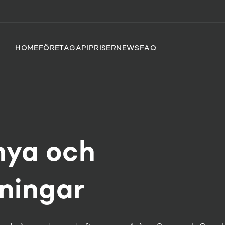
HOME
FÖRETAG
API
PRISER
NEWS
FAQ
nya och
sningar