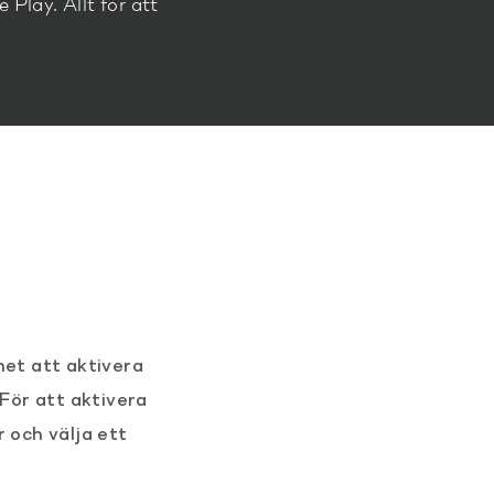
lay. Allt för att
het att aktivera
För att aktivera
r och välja ett