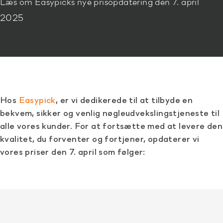
Læs om Easypicks nye prisopdatering den 7. april
2025
Hos
Easypick
, er vi dedikerede til at tilbyde en
bekvem, sikker og venlig nøgleudvekslingstjeneste til
alle vores kunder. For at fortsætte med at levere den
kvalitet, du forventer og fortjener, opdaterer vi
vores priser den 7. april som følger: